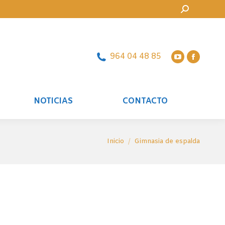
Buscar:
964 04 48 85
NOTICIAS
CONTACTO
Estás aquí:
Inicio
Gimnasia de espalda