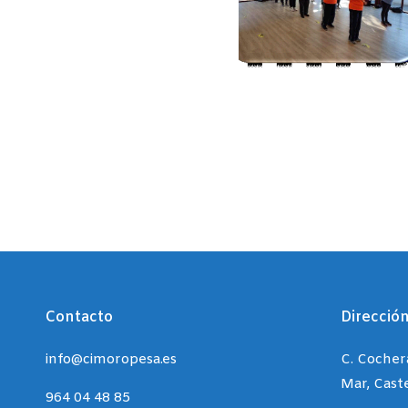
Contacto
Direcció
info@cimoropesa.es
C. Cocher
Mar, Cast
964 04 48 85